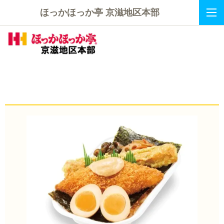
ほっかほっか亭 京滋地区本部