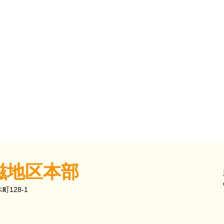
※
滋地区本部
128-1