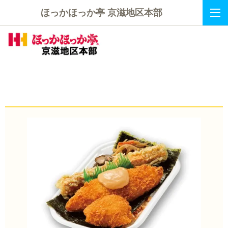
ほっかほっか亭 京滋地区本部