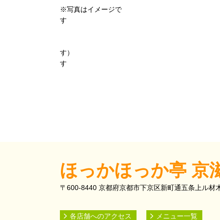
※写真はイメージで
※白ごはん 大盛 ＋50円(税込
す） ※白ごはん(単
す
ほっかほっか亭 京
〒600-8440 京都府京都市下京区新町通五条上ル材木町
各店舗へのアクセス
メニュー一覧