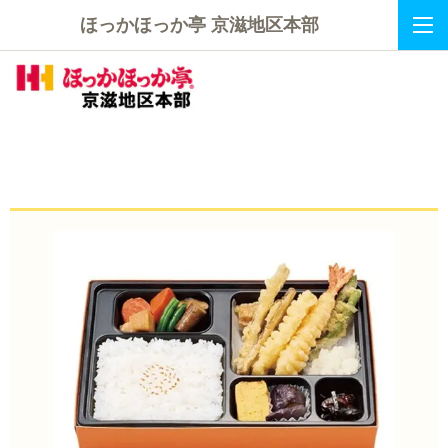
ほっかほっか亭 京滋地区本部